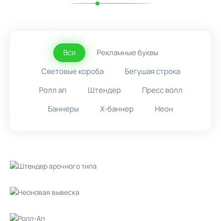
Вся
Рекламные буквы
Световые короба
Бегушая строка
Ролл ап
Штендер
Пресс волл
Баннеры
X-баннер
Неон