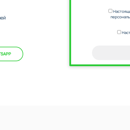
Настоящи
персональ
ней
Наст
TSAPP