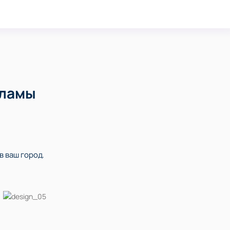
кламы
в ваш город.