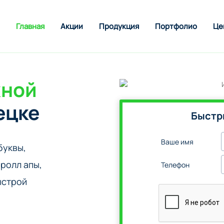
Главная
Акции
Продукция
Портфолио
Це
жной
ецке
Быстр
Ваше имя
буквы,
ролл апы,
Телефон
ыстрой