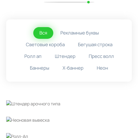
Вся
Рекламные буквы
Световые короба
Бегушая строка
Ролл ап
Штендер
Пресс волл
Баннеры
X-баннер
Неон