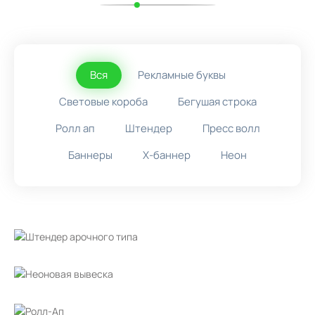
Вся
Рекламные буквы
Световые короба
Бегушая строка
Ролл ап
Штендер
Пресс волл
Баннеры
X-баннер
Неон