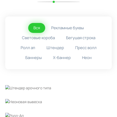
Вся
Рекламные буквы
Световые короба
Бегушая строка
Ролл ап
Штендер
Пресс волл
Баннеры
X-баннер
Неон