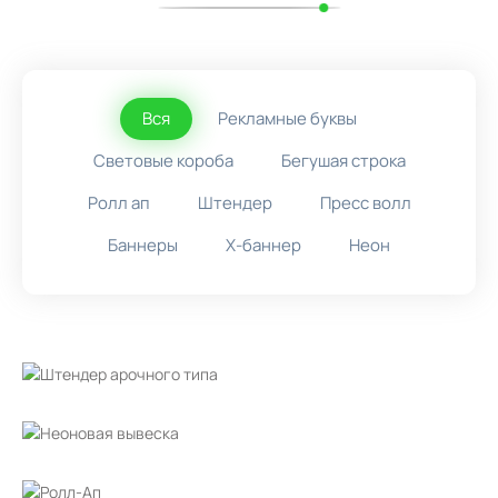
Вся
Рекламные буквы
Световые короба
Бегушая строка
Ролл ап
Штендер
Пресс волл
Баннеры
X-баннер
Неон