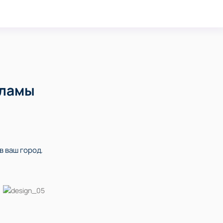
кламы
в ваш город.