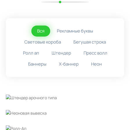
Вся
Рекламные буквы
Световые короба
Бегушая строка
Ролл ап
Штендер
Пресс волл
Баннеры
X-баннер
Неон