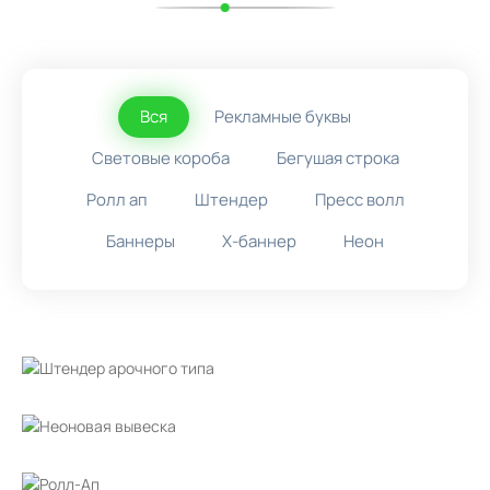
Вся
Рекламные буквы
Световые короба
Бегушая строка
Ролл ап
Штендер
Пресс волл
Баннеры
X-баннер
Неон