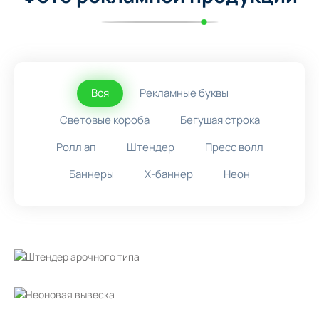
Вся
Рекламные буквы
Световые короба
Бегушая строка
Ролл ап
Штендер
Пресс волл
Баннеры
X-баннер
Неон