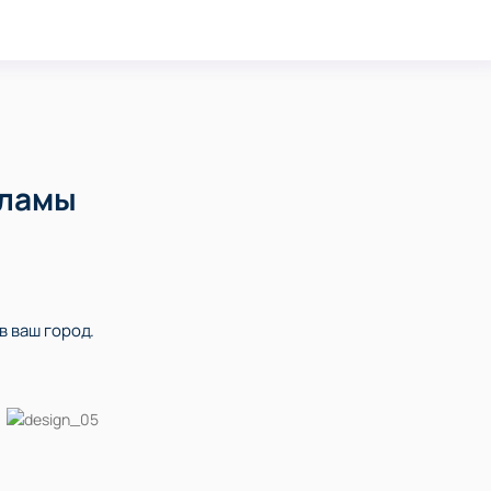
кламы
в ваш город.