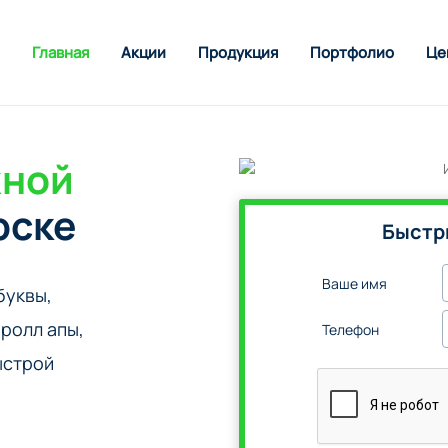
Главная
Акции
Продукция
Портфолио
Це
жной
рске
Быстр
Ваше имя
буквы,
ролл апы,
Телефон
ыстрой