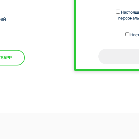
Настоящи
персональ
ней
Наст
TSAPP