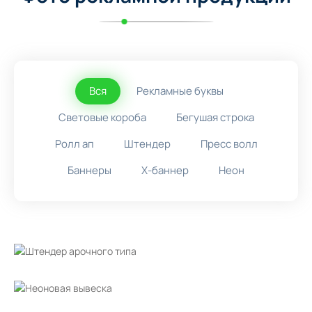
Вся
Рекламные буквы
Световые короба
Бегушая строка
Ролл ап
Штендер
Пресс волл
Баннеры
X-баннер
Неон