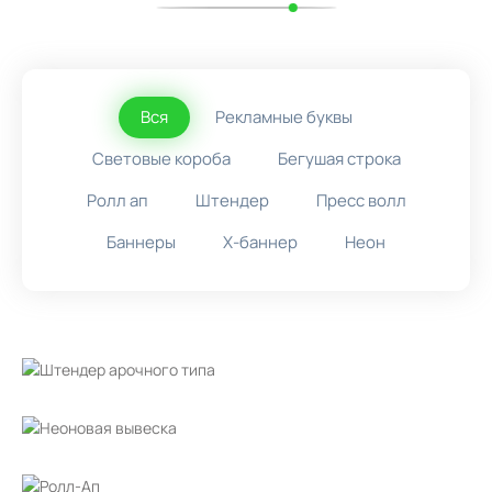
Вся
Рекламные буквы
Световые короба
Бегушая строка
Ролл ап
Штендер
Пресс волл
Баннеры
X-баннер
Неон