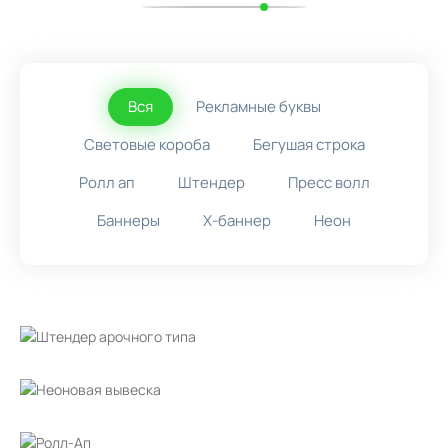
Вся
Рекламные буквы
Световые короба
Бегушая строка
Ролл ап
Штендер
Пресс волл
Баннеры
X-баннер
Неон