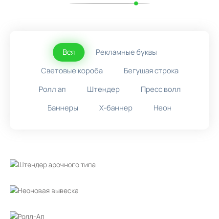
Вся
Рекламные буквы
Световые короба
Бегушая строка
Ролл ап
Штендер
Пресс волл
Баннеры
X-баннер
Неон