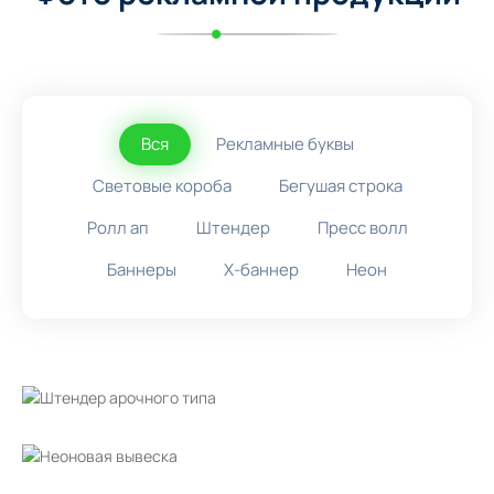
Вся
Рекламные буквы
Световые короба
Бегушая строка
Ролл ап
Штендер
Пресс волл
Баннеры
X-баннер
Неон