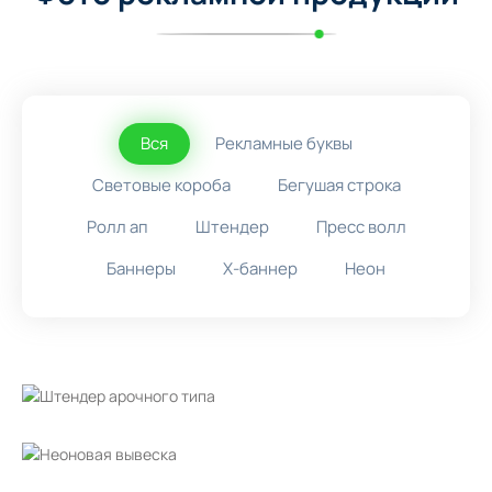
Вся
Рекламные буквы
Световые короба
Бегушая строка
Ролл ап
Штендер
Пресс волл
Баннеры
X-баннер
Неон