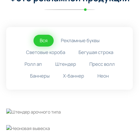
Вся
Рекламные буквы
Световые короба
Бегушая строка
Ролл ап
Штендер
Пресс волл
Баннеры
X-баннер
Неон