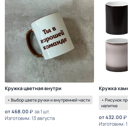
Кружка цветная внутри
Кружка хамел
• Выбор цвета ручки и внутренней части
• Рисунок прояв
напитке
от
468.00
за 1 шт.
от
432.00
за 
Изготовим: 13 августа
Изготовим: 19 а