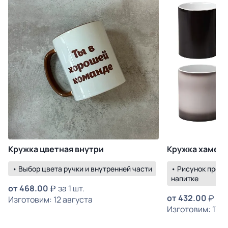
Кружка цветная внутри
Кружка хамел
• Выбор цвета ручки и внутренней части
• Рисунок прояв
напитке
от
468.00
за 1 шт.
от
432.00
за 
Изготовим: 12 августа
Изготовим: 17 а