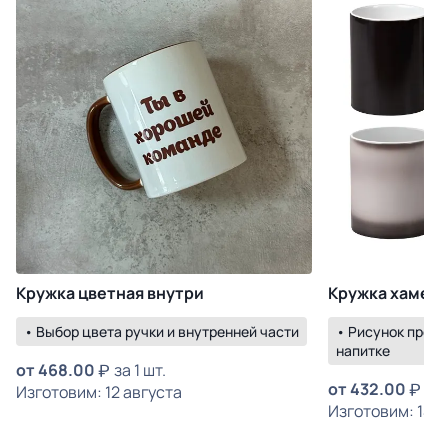
Кружка цветная внутри
Кружка хамел
• Выбор цвета ручки и внутренней части
• Рисунок прояв
напитке
от
468.00
за 1 шт.
от
432.00
за 
Изготовим: 12 августа
Изготовим: 14 а