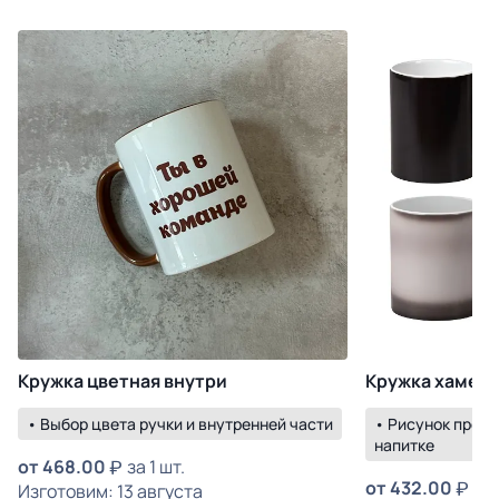
Кружка цветная внутри
Кружка хамел
• Выбор цвета ручки и внутренней части
• Рисунок прояв
напитке
от
468.00
за 1 шт.
от
432.00
за 
Изготовим: 13 августа