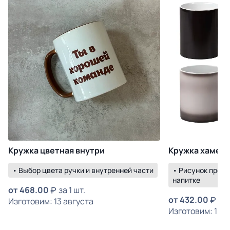
Кружка цветная внутри
Кружка хамел
• Выбор цвета ручки и внутренней части
• Рисунок прояв
напитке
от
468.00
за 1 шт.
от
432.00
за 
Изготовим: 13 августа
Изготовим: 19 а