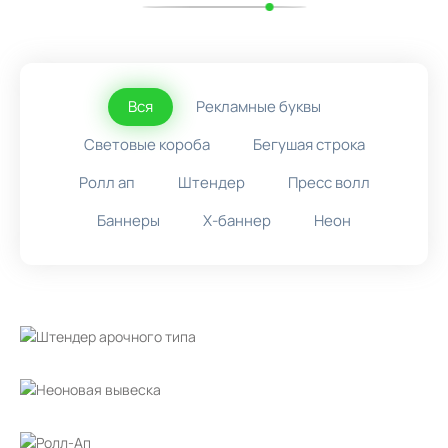
Вся
Рекламные буквы
Световые короба
Бегушая строка
Ролл ап
Штендер
Пресс волл
Баннеры
X-баннер
Неон